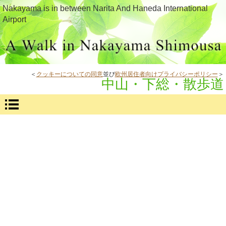
Nakayama is in between Narita And Haneda International
Airport
＜
クッキーについての同意
並び
欧州居住者向けプライバシーポリシー
＞
中山・下総・散歩道