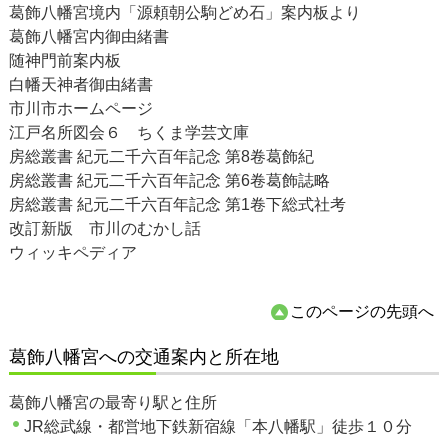
葛飾八幡宮境内「源頼朝公駒どめ石」案内板より
葛飾八幡宮内御由緒書
随神門前案内板
白幡天神者御由緒書
市川市ホームページ
江戸名所図会６ ちくま学芸文庫
房総叢書 紀元二千六百年記念 第8卷葛飾紀
房総叢書 紀元二千六百年記念 第6卷葛飾誌略
房総叢書 紀元二千六百年記念 第1卷下総式社考
改訂新版 市川のむかし話
ウィッキペディア
このページの先頭へ
葛飾八幡宮への交通案内と所在地
葛飾八幡宮の最寄り駅と住所
JR総武線・都営地下鉄新宿線「本八幡駅」徒歩１０分