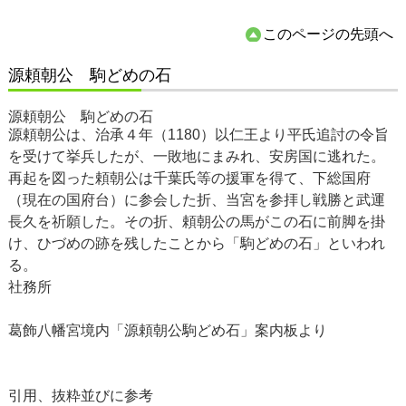
このページの先頭へ
源頼朝公 駒どめの石
源頼朝公 駒どめの石
源頼朝公は、治承４年（1180）以仁王より平氏追討の令旨
を受けて挙兵したが、一敗地にまみれ、安房国に逃れた。
再起を図った頼朝公は千葉氏等の援軍を得て、下総国府
（現在の国府台）に参会した折、当宮を参拝し戦勝と武運
長久を祈願した。その折、頼朝公の馬がこの石に前脚を掛
け、ひづめの跡を残したことから「駒どめの石」といわれ
る。
社務所
葛飾八幡宮境内「源頼朝公駒どめ石」案内板より
引用、抜粋並びに参考