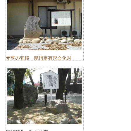
元亨の梵鐘 県指定有形文化財