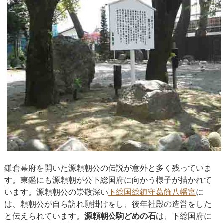
鎌倉幕府を開いた源頼朝公の伝説が意外と多く残っていま
す。東鑑にも源頼朝が公下総国府に向かう様子が描かれて
います。源頼朝公の崇敬深い
下総国総鎮守葛飾八幡宮
に
は、頼朝公が自ら訪れ願掛けをし、後年社殿の造営をした
と伝えられています。
源頼朝公駒どめの石
は、下総国府に