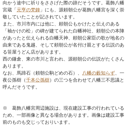
向かう途中に祈りをささげた際の跡だそうです。葛飾八幡
宮蔵「
元亨の梵鐘
」にも、源頼朝公が葛飾八幡宮を深く崇
敬していたことが記されています。
また、市川市内には他に、頼朝公もかけたと伝えのある
「袖かけの松」の碑が建てられた白幡神社、頼朝公の本陣
があったと伝えられる白幡天神、頼朝公家臣の歌が地名の
由来である鬼越、そして頼朝公が名付け親とする伝説のあ
る笹屋うどん店があります。
西の鎌倉、東の市川と言われ、源頼朝公の伝説がたくさん
あります。
なお、馬蹄石（頼朝公駒どめの石）、
八幡の藪知らず
、一
夜公孫樹（
千本公孫樹
）の三つを合わせて八幡三不思議と
呼んだそうです。
※ 葛飾八幡宮周辺施設は、現在建設工事の行われている
ため、一部画像と異なる場合があります。画像は建設工事
前のものも交じっておりいます。