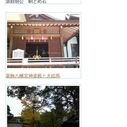
源頼朝公 駒どめ石
葛飾八幡宮神楽殿と大絵馬