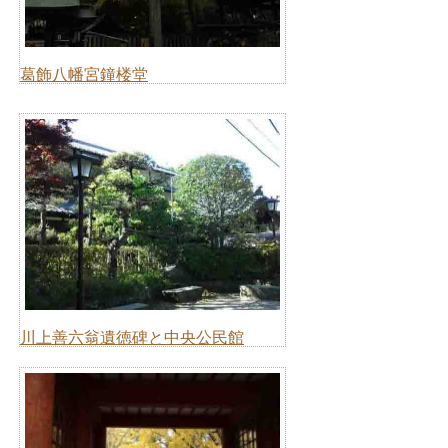
葛飾八幡宮鐘楼堂
川上善六翁遺徳碑と中央公民館