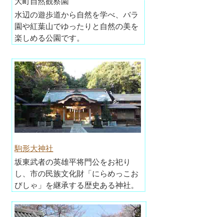
大町自然観察園
水辺の遊歩道から自然を学べ、バラ
園や紅葉山でゆったりと自然の美を
楽しめる公園です。
駒形大神社
坂東武者の英雄平将門公をお祀り
し、市の民族文化財「にらめっこお
びしゃ」を継承する歴史ある神社。